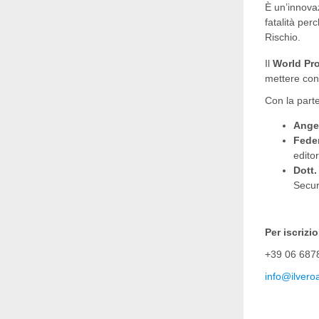
È un’innovaz
fatalità per
Rischio.
Il
World Pr
mettere con
Con la parte
Ange
Fede
edito
Dott.
Secur
Per iscrizi
+39 06 687
info@ilveroa