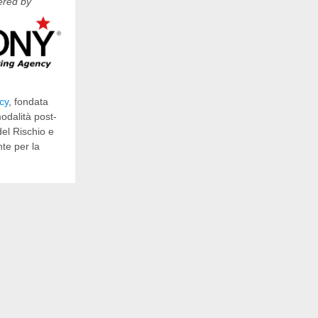
red by
cy
, fondata
odalità post-
el Rischio e
te per la