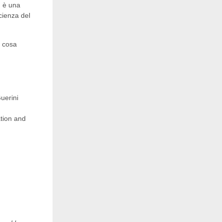
 è una
cienza del
u cosa
Guerini
ation and