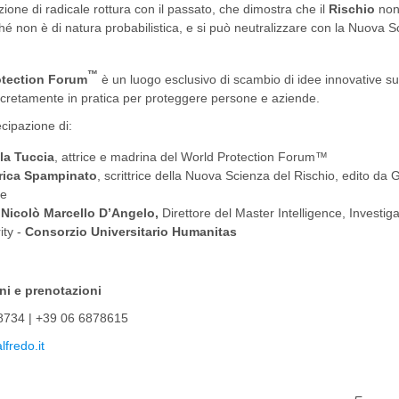
ione di radicale rottura con il passato, che dimostra che il
Rischio
non
ché non è di natura probabilistica, e si può neutralizzare con la Nuova S
™
otection Forum
è un luogo esclusivo di scambio di idee innovative s
cretamente in pratica per proteggere persone e aziende.
cipazione di:
la Tuccia
, attrice e madrina del World Protection Forum™
rica Spampinato
, scrittrice della Nuova Scienza del Rischio, edito da 
re
 Nicolò Marcello D’Angelo,
Direttore del Master Intelligence, Investig
ity -
Consorzio Universitario Humanitas
oni e prenotazioni
8734 | +39 06 6878615
lfredo.it