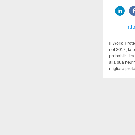
htt
Il World Prote
nel 2017, la 
probabilistic
alla sua neut
migliore prot